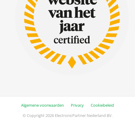
Algemene voorwaarden
Privacy
Cookiebeleid
© Copyright 2026 ElectronicPartner Nederland BV.