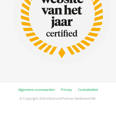
Algemene voorwaarden
Privacy
Cookiebeleid
© Copyright 2026 ElectronicPartner Nederland BV.